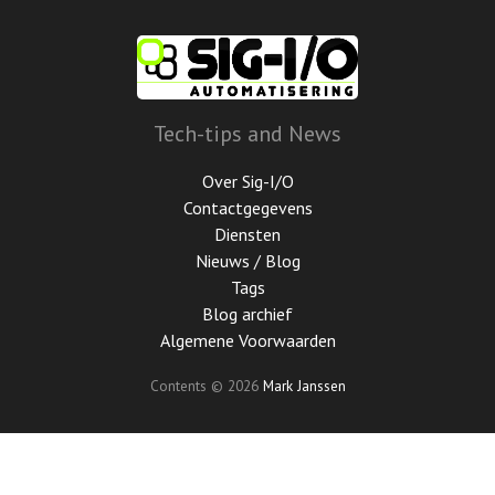
Ga
door
naar
de
hoofdinhoud
Tech-tips and News
Over Sig-I/O
Contactgegevens
Diensten
Nieuws / Blog
Tags
Blog archief
Algemene Voorwaarden
Contents © 2026
Mark Janssen