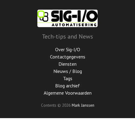
Ga
door
naar
de
hoofdinhoud
Tech-tips and News
Over Sig-I/O
Contactgegevens
Diensten
Nieuws / Blog
Tags
Blog archief
Algemene Voorwaarden
Contents © 2026
Mark Janssen