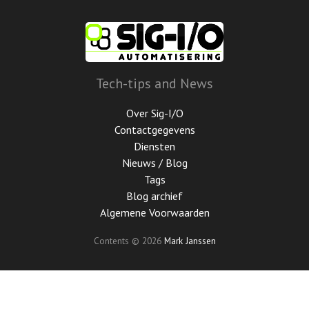
Ga
door
naar
de
hoofdinhoud
Tech-tips and News
Over Sig-I/O
Contactgegevens
Diensten
Nieuws / Blog
Tags
Blog archief
Algemene Voorwaarden
Contents © 2026
Mark Janssen